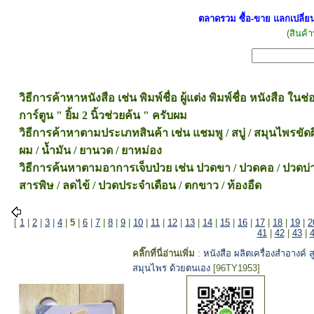
ตลาดรวม ซื้อ-ขาย แลกเปลี่ยน
(
สินค้า
วิธีการค้าหาหนังสือ เช่น พิมพ์ชื่อ ผู้แต่ง พิมพ์ชื่อ หนังสือ ใ
การ์ตูน " ยิ้ม 2 นิ้วช่วยค้น " ครับผม
วิธีการค้าหาตามประเภทสินค้า เช่น แชมพู / สบู่ / สมุนไพรขัดผิว 
ผม / น้ำมัน / ยานวด / ยาหม่อง
วิธีการค้นหาตามอาการเจ็บป่วย เช่น ปวดขา / ปวดคอ / ปวดบ่า / ปว
สารพิษ / ลดไข้ / ปวดประจำเดือน / ตกขาว / ท้องอืด
[
1
|
2
|
3
|
4
|
5
|
6
|
7
|
8
|
9
|
10
|
11
|
12
|
13
|
14
|
15
|
16
|
17
|
18
|
19
|
2
41
|
42
|
43
|
คลิ๊กที่นี่อ่านเพิ่ม
:
หนังสือ ผลิตเครื่องสำอางค์ ส
สมุนไพร ด้วยตนเอง
[96TY1953]