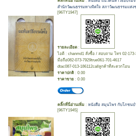
คลิ๊กที่นี่อ่านเพิ่ม
:
หนังสือ แนวค้นหาวิธีอบรมจ
สำนักวัฒนธรรมทางจิตใจ สภาวัฒนธรรมแห่งช
[96TY1947]
รายละเอียด
:
ไอดี : chanmd1 สั่งซื้อ / สอบถาม โทร 02-173
มือถือ082-073-7929true061-701-4617
dtac087-013-186112callลูกค้าที่สะดวกโอน
ราคาปกติ
: 0.00
ราคาขาย
: 0.00
คลิ๊กที่นี่อ่านเพิ่ม
:
หนังสือ สมุนไพร กับโภชนบ
[96TY1945]