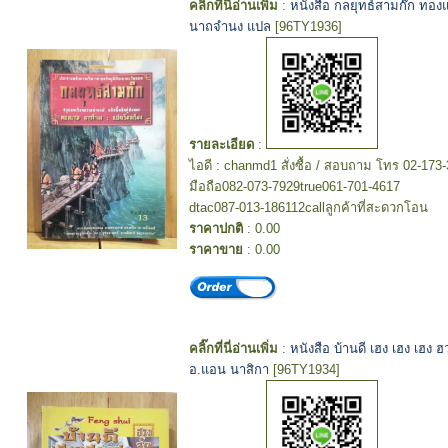
คลิ๊กที่นี่อ่านเพิ่ม
:
หนังสือ กลยุทธ์สามก๊ก ทอ
นาถจำนง แปล
[96TY1936]
รายละเอียด
:
ไอดี : chanmd1 สั่งซื้อ / สอบถาม โทร 02-173
มือถือ082-073-7929true061-701-4617
dtac087-013-186112callลูกค้าที่สะดวกโอน
ราคาปกติ
: 0.00
ราคาขาย
: 0.00
คลิ๊กที่นี่อ่านเพิ่ม
:
หนังสือ บ้านดี เฮง เฮง เฮง ฮว
อ.แอน นาสิกา
[96TY1934]