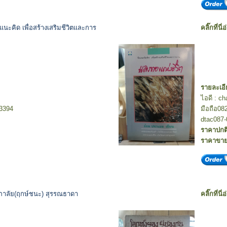
แนะคิด เพื่อสร้างเสริมชีวิตและการ
คลิ๊กที่นี่
รายละเอี
ไอดี : c
-3394
มือถือ08
dtac087-
ราคาปกต
ราคาขา
ภาลัย(ฤกษ์ชนะ) สุรรณธาดา
คลิ๊กที่นี่