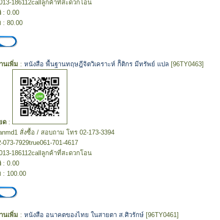
013-186112callลูกค้าที่สะดวกโอน
ิ
: 0.00
ย
: 80.00
อ่านเพิ่ม
:
หนังสือ พื้นฐานทฤษฎีจิตวิเคราะห์ กิิติกร มีทรัพย์ แปล
[96TY0463]
ยด
:
hanmd1 สั่งซื้อ / สอบถาม โทร 02-173-3394
2-073-7929true061-701-4617
013-186112callลูกค้าที่สะดวกโอน
ิ
: 0.00
ย
: 100.00
อ่านเพิ่ม
:
หนังสือ อนาคตของไทย ในสายตา ส.ศิวรักษ์
[96TY0461]