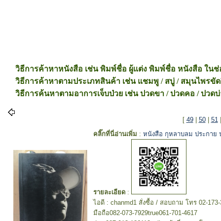
วิธีการค้าหาหนังสือ เช่น พิมพ์ชื่อ ผู้แต่ง พิมพ์ชื่อ หนังสือ ใ
วิธีการค้าหาตามประเภทสินค้า เช่น แชมพู / สบู่ / สมุนไพรขัดผิว
วิธีการค้นหาตามอาการเจ็บป่วย เช่น ปวดขา / ปวดคอ / ปวดบ่า / ป
[
49
|
50
|
51
คลิ๊กที่นี่อ่านเพิ่ม
:
หนังสือ กุหลาบลม ประกาย
รายละเอียด
:
ไอดี : chanmd1 สั่งซื้อ / สอบถาม โทร 02-173
มือถือ082-073-7929true061-701-4617