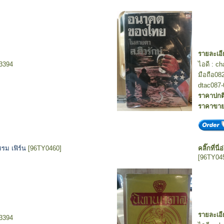
รายละเอี
-3394
ไอดี : c
มือถือ08
dtac087-
ราคาปกต
ราคาขา
รม เฟิร์น
[96TY0460]
คลิ๊กที่นี่
[96TY04
รายละเอี
-3394