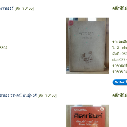
์ พราเธอร์
[96TY0455]
คลิ๊กที่นี่
รายละเอี
-3394
ไอดี : c
มือถือ08
dtac087-
ราคาปกต
ราคาขา
ตัวเอง วรพจน์ พันธุ์พงศ์
[96TY0453]
คลิ๊กที่นี่