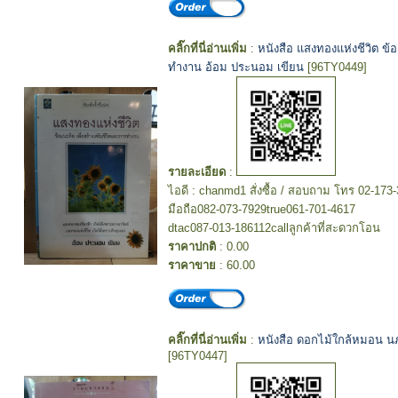
คลิ๊กที่นี่อ่านเพิ่ม
:
หนังสือ แสงทองแห่งชีวิต ข้อ
ทำงาน อ้อม ประนอม เขียน
[96TY0449]
รายละเอียด
:
ไอดี : chanmd1 สั่งซื้อ / สอบถาม โทร 02-173
มือถือ082-073-7929true061-701-4617
dtac087-013-186112callลูกค้าที่สะดวกโอน
ราคาปกติ
: 0.00
ราคาขาย
: 60.00
คลิ๊กที่นี่อ่านเพิ่ม
:
หนังสือ ดอกไม้ใกล้หมอน น
[96TY0447]