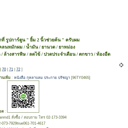
่ รูปการ์ตูน " ยิ้ม 2 นิ้วช่วยค้น " ครับผม
/ โคลนหมักผม / น้ำมัน / ยานวด / ยาหม่อง
ด / ล้างสารพิษ / ลดไข้ / ปวดประจำเดือน / ตกขาว / ท้องอืด
|
70
|
71
|
72
]
อ่านเพิ่ม
:
หนังสือ กุหลาบลม ประกาย ปรัชญา
[96TY0465]
ยด
:
hanmd1 สั่งซื้อ / สอบถาม โทร 02-173-3394
2-073-7929true061-701-4617