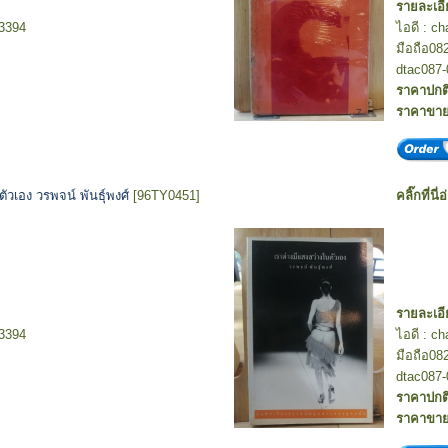
รายละเอี
-3394
ไอดี : c
มือถือ08
dtac087-
ราคาปกต
ราคาขา
ตัวเอง วรพจน์ พันธุ์พงศ์
[96TY0451]
คลิ๊กที่นี่
รายละเอี
-3394
ไอดี : c
มือถือ08
dtac087-
ราคาปกต
ราคาขา