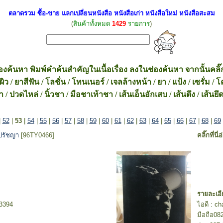
ตลาดรวม ซื้อ-ขาย แลกเปลี่ยนหนังสือ หนังสือเก่า หนังสือใหม่ หนังสือสะสม
(
สินค้าทั้งหมด
1429
รายการ
)
นช่องค้นหา พิมพ์คำค้นสำคัญในเนื้อเรื่อง ลงในช่องค้นหา จากนั้นคลิ๊กที
 / ยาสีฟัน / โลชั่น / โทนเนอร์ / เจลล้างหน้า / ยา / แป้ง / เซรั่ม 
วดไหล่ / นิ้วชา / มือชาเท้าชา / เส้นเอ็นอักเสบ / เส้นตึง / เส้นยึ
|
52
|
53
|
54
|
55
|
56
|
57
|
58
|
59
|
60
|
61
|
62
|
63
|
64
|
65
|
66
|
67
|
68
|
69
 ปรัชญา
[96TY0466]
คลิ๊กที่นี่
รายละเอี
-3394
ไอดี : c
มือถือ08