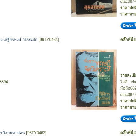
dtac087-
ราคาปกต
ราคาขา
ลิง เสฐียรพงษ์ วรรณปก
[96TY0464]
คลิ๊กที่นี่
รายละเอี
-3394
ไอดี : c
มือถือ08
dtac087-
ราคาปกต
ราคาขา
ธุรกิจบนขาอ่อน
[96TY0462]
คลิ๊กที่นี่