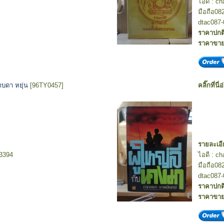
ไอดี : c
มือถือ08
dtac087-
ราคาปกต
ราคาขา
าบดา หยุ่น
[96TY0457]
คลิ๊กที่นี่
รายละเอี
-3394
ไอดี : c
มือถือ08
dtac087-
ราคาปกต
ราคาขา