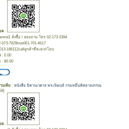
ยด
:
hanmd1 สั่งซื้อ / สอบถาม โทร 02-173-3394
2-073-7929true061-701-4617
013-186112callลูกค้าที่สะดวกโอน
ิ
: 0.00
ย
: 80.00
อ่านเพิ่ม
:
หนังสือ นิทานเวตาล พระนิพนธ์ กรมหมื่นพิทยาลงกรณ
59]
ยด
: